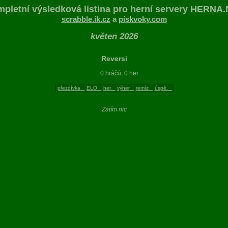
pletní výsledková listina pro herní servery
HERNA.
scrabble.ik.cz
a
piskvoky.com
květen 2026
Reversi
0 hráčů, 0 her
přezdívka
ELO
her
výher
remíz
úspě.
Zatím nic