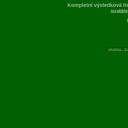
Kompletní výsledková lis
scrabble
přezdívka
E