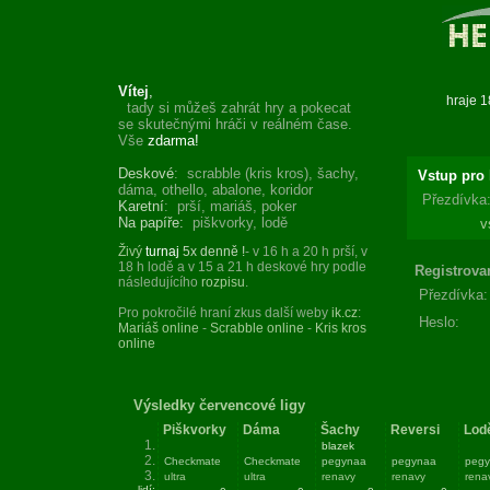
Vítej
,
tady si můžeš zahrát hry a pokecat
se skutečnými hráči v reálném čase.
Vše
zdarma!
Deskové
: scrabble (kris kros), šachy,
Vstup pro 
dáma, othello, abalone, koridor
Přezdívka
Karetní
: prší, mariáš, poker
Na papíře:
piškvorky, lodě
v
Živý
turnaj
5x denně !
- v 16 h a 20 h prší, v
18 h lodě a v 15 a 21 h deskové hry podle
Registrova
následujícího
rozpisu
.
Přezdívka:
Pro pokročilé hraní zkus další weby
ik.cz
:
Heslo:
Mariáš online
-
Scrabble online
-
Kris kros
online
Výsledky červencové ligy
Piškvorky
Dáma
Šachy
Reversi
Lod
1.
blazek
2.
Checkmate
Checkmate
pegynaa
pegynaa
peg
3.
ultra
ultra
renavy
renavy
rena
lidí: