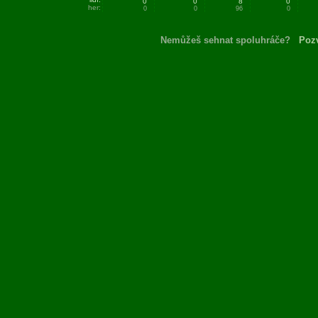
0
0
8
0
her:
0
0
96
0
Nemůžeš sehnat spoluhráče?
Pozv