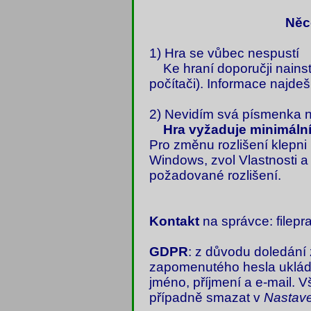
Něc
1) Hra se vůbec nespustí
Ke hraní doporučji nains
počítači). Informace najde
2) Nevidím svá písmenka n
Hra vyžaduje minimální
Pro změnu rozlišení klepni
Windows, zvol Vlastnosti a
požadované rozlišení.
Kontakt
na správce: filepr
GDPR
: z důvodu doledání
zapomenutého hesla ukládá
jméno, příjmení a e-mail. 
případně smazat v
Nastave