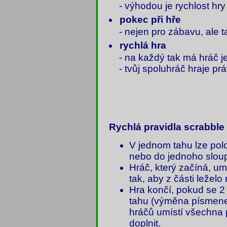
- výhodou je rychlost hry
pokec při hře
- nejen pro zábavu, ale t
rychlá hra
- na každý tak má hráč j
- tvůj spoluhráč hraje pr
Rychlá pravidla scrabble
V jednom tahu lze pol
nebo do jednoho slou
Hráč, který začíná, u
tak, aby z části leželo
Hra končí, pokud se 2
tahu (výměna písmene
hráčů umístí všechna 
doplnit.