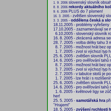
slovenský slovník obsah
1. 9. 2006
rekordy aktuálního ko
8. 8. 2006
PLUS do 7 písmen!
9. 6. 2006
- zvětšen slovenský slo
16. 3. 2005
-
oddělena česká a slo
3. 3. 2005
18.11.2005 - problémy vyřešeny
17.10.2005 - zaznamenávají se
6.10.2005 - slovenský slovník r
16. 8. 2005 - zkrácená adresa se
28. 7. 2005 - volba délky tahu 3 
8. 7. 2005 - možnost hrát bez o
1. 7. 2005 - zvol si výchozí typ h
25. 6. 2005 - zvětšen slovník P
14. 6. 2005 - pro ověřování tah
8. 7. 2005 - možnost hrát bez o
3. 7. 2005 - zvol si výchozí typ h
2. 7. 2005 - v tabulce stolů je p
1. 7. 2005 - lze hrát i s rozliše
25. 6. 2005 - zvětšen slovník P
14. 6. 2005 - pro ověřování tah
1. 6. 2005 - květnové ligy se zů
her!
25. 5. 2005 -
samotářská hra
při
"Hrajem!"
18. 5. 2005 -
zvýšení rychlosti 