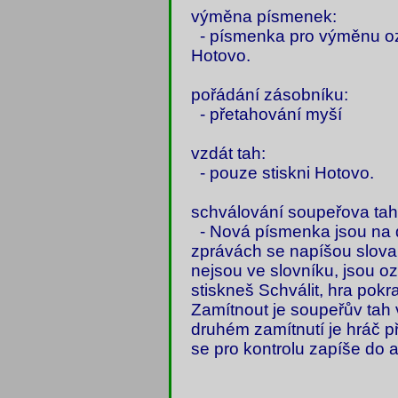
výměna písmenek:
- písmenka pro výměnu ozn
Hotovo.
pořádání zásobníku:
- přetahování myší
vzdát tah:
- pouze stiskni Hotovo.
schválování soupeřova tah
- Nová písmenka jsou na d
zprávách se napíšou slova, 
nejsou ve slovníku, jsou
stiskneš Schválit, hra pokr
Zamítnout je soupeřův tah 
druhém zamítnutí je hráč p
se pro kontrolu zapíše do 