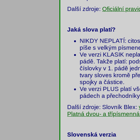
Další zdroje:
Oficiální pra
Jaká slova platí?
NIKDY NEPLATÍ: citosl
píše s velkým písmen
Ve verzi KLASIK neplat
pádě. Takže platí: po
číslovky v 1. pádě je
tvary sloves kromě pře
spojky a částice.
Ve verzi PLUS platí vš
pádech a přechodníky
Další zdroje: Slovník Blex:
Platná dvou- a třípísmenn
Slovenská verzia