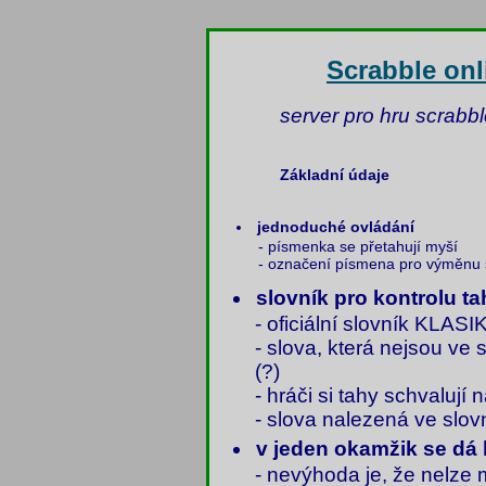
Scrabble onl
server pro hru scrabbl
Základní údaje
jednoduché ovládání
- písmenka se přetahují myší
- označení písmena pro výměnu 
slovník pro kontrolu t
- oficiální slovník KLA
- slova, která nejsou v
(?)
- hráči si tahy schvalují
- slova nalezená ve slov
v jeden okamžik se dá 
- nevýhoda je, že nelze m