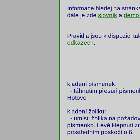
Informace hledej na strán
dále je zde
slovník
a
demo 
Pravidla jsou k dispozici t
odkazech
.
kladení písmenek:
- táhnutím přesuň písmenk
Hotovo
kladení žolíků:
- umísti žolíka na požado
písmenko. Levé klepnutí z
prostředním poskočí o 6.