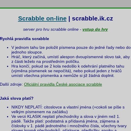
Scrabble on-line
| scrabble.ik.cz
server pro hru scrabble online -
vstup do hry
Rychlá pravidla scrabble
V jednom tahu lze položit písmena pouze do jedné řady nebo do
jednoho sloupce.
Hráč, který začíná, umístí alespon dvoupísmenné slovo tak, aby
z části leželo na prostředním políčku.
Hra končí, pokud se 2 kola nedošlo k odehrání platného tahu
(výměna písmenek se nepočítá), nebo pokud jeden z hráčů
umístí všechna písmenka a nemůže si již žádná doplnit.
Další zdroje:
Oficiální pravidla České asociace scrabble
Jaká slova platí?
NIKDY NEPLATÍ: citoslovce a vlastní jména (=cokoli se píše s
velkým písmenem na začátku)
Ve verzi KLASIK neplatí přechodníky a slova v jiném než 1.
pádě. Takže platí: podstatná a přídavná jména, zájmena a
číslovky v 1. pádě jednotného i množného čísla, včechny tvary
sloves kromě přechodníků, příslovce, předložky, spojky a