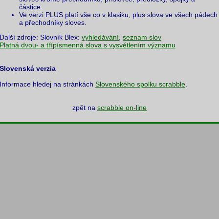
částice.
Ve verzi PLUS platí vše co v klasiku, plus slova ve všech pádech
a přechodníky sloves.
Další zdroje: Slovník Blex:
vyhledávání
,
seznam slov
Platná dvou- a třípísmenná slova s vysvětlením významu
Slovenská verzia
Informace hledej na stránkách
Slovenského spolku scrabble
.
zpět na
scrabble on-line