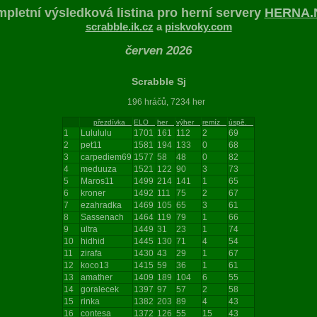
pletní výsledková listina pro herní servery
HERNA.
scrabble.ik.cz
a
piskvoky.com
červen 2026
Scrabble Sj
196 hráčů, 7234 her
přezdívka
ELO
her
výher
remíz
úspě.
1
Lulululu
1701
161
112
2
69
2
pet11
1581
194
133
0
68
3
carpediem69
1577
58
48
0
82
4
meduuza
1521
122
90
3
73
5
Maros11
1499
214
141
1
65
6
kroner
1492
111
75
2
67
7
ezahradka
1469
105
65
3
61
8
Sassenach
1464
119
79
1
66
9
ultra
1449
31
23
1
74
10
hidhid
1445
130
71
4
54
11
zirafa
1430
43
29
1
67
12
koco13
1415
59
36
1
61
13
amather
1409
189
104
6
55
14
goralecek
1397
97
57
2
58
15
rinka
1382
203
89
4
43
16
contesa
1372
126
55
15
43