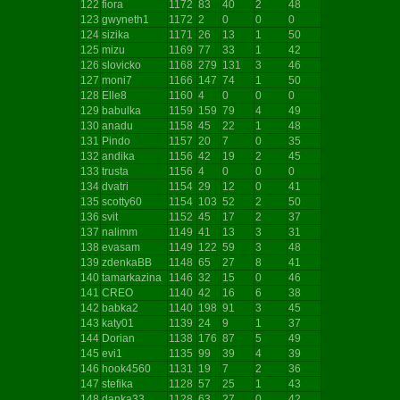
122
fiora
1172
83
40
2
48
123
gwyneth1
1172
2
0
0
0
124
sizika
1171
26
13
1
50
125
mizu
1169
77
33
1
42
126
slovicko
1168
279
131
3
46
127
moni7
1166
147
74
1
50
128
Elle8
1160
4
0
0
0
129
babulka
1159
159
79
4
49
130
anadu
1158
45
22
1
48
131
Pindo
1157
20
7
0
35
132
andika
1156
42
19
2
45
133
trusta
1156
4
0
0
0
134
dvatri
1154
29
12
0
41
135
scotty60
1154
103
52
2
50
136
svit
1152
45
17
2
37
137
nalimm
1149
41
13
3
31
138
evasam
1149
122
59
3
48
139
zdenkaBB
1148
65
27
8
41
140
tamarkazina
1146
32
15
0
46
141
CREO
1140
42
16
6
38
142
babka2
1140
198
91
3
45
143
katy01
1139
24
9
1
37
144
Dorian
1138
176
87
5
49
145
evi1
1135
99
39
4
39
146
hook4560
1131
19
7
2
36
147
stefika
1128
57
25
1
43
148
danka33
1128
63
27
0
42