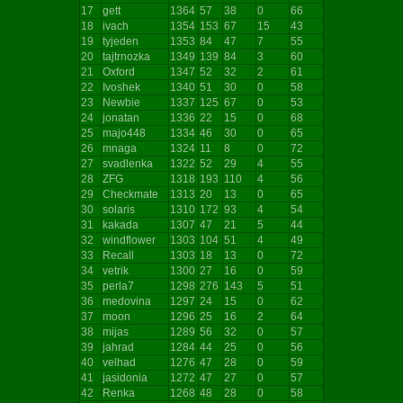
17
gett
1364
57
38
0
66
18
ivach
1354
153
67
15
43
19
tyjeden
1353
84
47
7
55
20
tajtrnozka
1349
139
84
3
60
21
Oxford
1347
52
32
2
61
22
Ivoshek
1340
51
30
0
58
23
Newbie
1337
125
67
0
53
24
jonatan
1336
22
15
0
68
25
majo448
1334
46
30
0
65
26
mnaga
1324
11
8
0
72
27
svadlenka
1322
52
29
4
55
28
ZFG
1318
193
110
4
56
29
Checkmate
1313
20
13
0
65
30
solaris
1310
172
93
4
54
31
kakada
1307
47
21
5
44
32
windflower
1303
104
51
4
49
33
Recall
1303
18
13
0
72
34
vetrik
1300
27
16
0
59
35
perla7
1298
276
143
5
51
36
medovina
1297
24
15
0
62
37
moon
1296
25
16
2
64
38
mijas
1289
56
32
0
57
39
jahrad
1284
44
25
0
56
40
velhad
1276
47
28
0
59
41
jasidonia
1272
47
27
0
57
42
Renka
1268
48
28
0
58