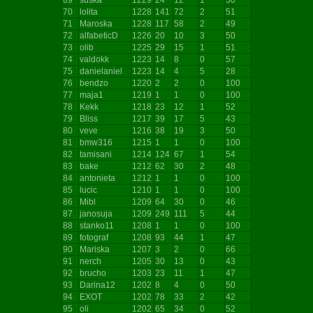
70
lolita
1228
141
72
2
51
71
Maroska
1228
117
58
2
49
72
alfabeticD
1226
20
10
3
50
73
olib
1225
29
15
1
51
74
valdokk
1223
14
8
0
57
75
danielaniel
1223
14
4
5
28
76
bendzo
1220
2
2
0
100
77
maja1
1219
1
1
0
100
78
Kekk
1218
23
12
1
52
79
Bliss
1217
39
17
5
43
80
veve
1216
38
19
3
50
81
bmw316
1215
1
1
0
100
82
tamisani
1214
124
67
1
54
83
bake
1212
62
30
2
48
84
antonieta
1212
1
1
0
100
85
lucic
1210
1
1
0
100
86
Mibl
1209
64
30
0
46
87
janosuja
1209
249
111
5
44
88
stanko11
1208
1
1
0
100
89
fotograf
1208
93
44
1
47
90
Mariska
1207
3
2
0
66
91
nerch
1205
30
13
0
43
92
brucho
1203
23
11
1
47
93
Darina12
1202
8
4
0
50
94
EXOT
1202
78
33
2
42
95
oli
1202
65
34
0
52