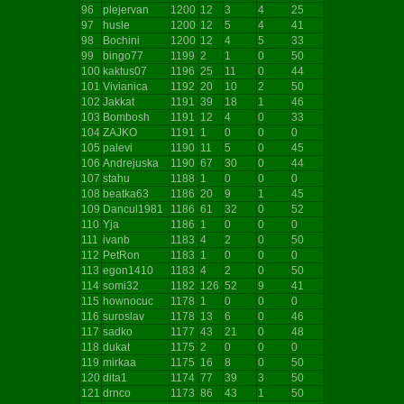
96
plejervan
1200
12
3
4
25
97
husle
1200
12
5
4
41
98
Bochini
1200
12
4
5
33
99
bingo77
1199
2
1
0
50
100
kaktus07
1196
25
11
0
44
101
Vivianica
1192
20
10
2
50
102
Jakkat
1191
39
18
1
46
103
Bombosh
1191
12
4
0
33
104
ZAJKO
1191
1
0
0
0
105
palevi
1190
11
5
0
45
106
Andrejuska
1190
67
30
0
44
107
stahu
1188
1
0
0
0
108
beatka63
1186
20
9
1
45
109
Dancul1981
1186
61
32
0
52
110
Yja
1186
1
0
0
0
111
ivanb
1183
4
2
0
50
112
PetRon
1183
1
0
0
0
113
egon1410
1183
4
2
0
50
114
somi32
1182
126
52
9
41
115
hownocuc
1178
1
0
0
0
116
suroslav
1178
13
6
0
46
117
sadko
1177
43
21
0
48
118
dukat
1175
2
0
0
0
119
mirkaa
1175
16
8
0
50
120
dita1
1174
77
39
3
50
121
drnco
1173
86
43
1
50