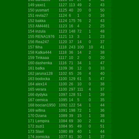
149
yaxo1
1127
113
49
2
43
150
yusmart
1125
40
20
0
50
151
revla27
1124
6
1
0
16
152
bakka
1124
175
76
2
43
153
AM4481
1123
16
4
2
25
154
inzula
1123
148
72
1
48
155
RENA1976
1121
13
3
1
23
156
Rea247
1120
37
14
0
37
157
fiiha
1118
243
100
10
41
158
Katka444
1118
36
14
2
38
159
Tinkaaa
1117
10
2
0
20
160
dashenka
1116
71
34
1
47
161
batka
1109
36
12
0
33
162
jaruna128
1102
65
26
4
40
163
bodocka
1100
129
61
5
47
164
alex14
1100
26
10
0
38
165
verara
1100
297
111
4
37
166
dydyka
1097
128
51
1
39
167
cernica
1095
14
5
0
35
168
bocian1950
1092
122
54
1
44
169
wifina
1091
198
72
1
36
170
Dzana
1089
39
15
1
38
171
Lempira
1084
69
30
2
43
172
zuzi1
1084
95
49
0
51
173
Slavi
1080
89
40
1
44
174
zornicka
1077
81
30
1
37