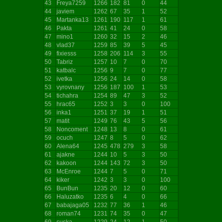
43
Freya7259
1266
182
81
0
44
44
javiem
1262
67
35
1
52
45
Martanka13
1261
190
117
1
61
46
Pakta
1261
41
24
0
58
47
mino1
1260
32
15
2
46
48
vlad37
1259
85
39
5
45
49
fixiesss
1258
206
114
3
55
50
Tabriz
1257
10
7
0
70
51
katbalc
1256
9
7
0
77
52
ivetka
1256
24
14
0
58
53
vyrovnany
1256
187
100
1
53
54
tichahra
1254
89
47
3
52
55
hrac65
1252
3
3
0
100
56
inka1
1251
37
19
1
51
57
matit
1249
76
43
5
56
58
Noncoment
1248
13
8
0
61
59
ocuch
1247
8
5
0
62
60
Alena64
1245
478
279
3
58
61
ajakne
1244
10
5
3
50
62
kakoon
1244
143
72
3
50
63
McEnroe
1244
7
5
0
71
64
kiker
1242
3
3
0
100
65
BunBun
1235
20
12
0
60
66
Haluzatko
1235
6
4
0
66
67
babajaga05
1232
77
36
1
46
68
roman74
1231
74
35
0
47
69
suska
1229
24
12
1
50